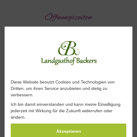
Öffnungszeiten
Montag und Dienstag
Ruhetag
Mittwoch und Donnerstag
Diese Website benutzt Cookies und Technologien von
Dritten, um ihren Service anzubieten und stetig zu
verbessern.
Restaurant 17.00 bis 22.30 Uhr ( letzte Bonannahme
Ich bin damit einverstanden und kann meine Einwilligung
19.45 Uhr )
jederzeit mit Wirkung für die Zukunft widerrufen oder
ändern.
Freitag und Samstag
Akzeptieren
Restaurant 17.00 bis 22.30 Uhr ( letzte Bonannahme