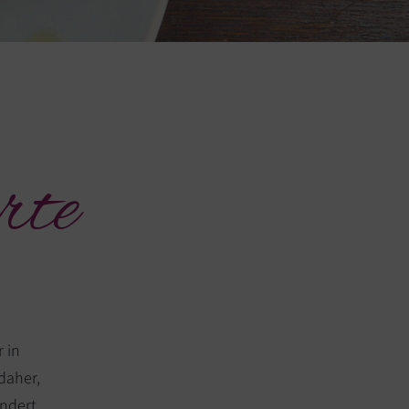
rte
r in
daher,
ändert.