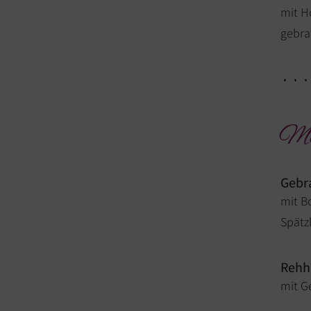
mit H
gebra
Mi
Gebr
mit B
Spätz
Rehh
mit G