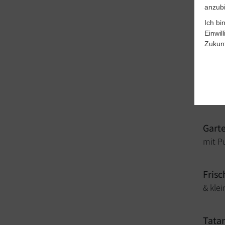
Rahms
anzubi
Ich bi
Somm
Einwil
Zukunf
mit M
Karam
mit F
Garte
mit P
Frisc
& kle
Tata