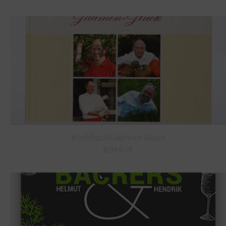
KochbuchGaumen-Glück
8,99 EUR