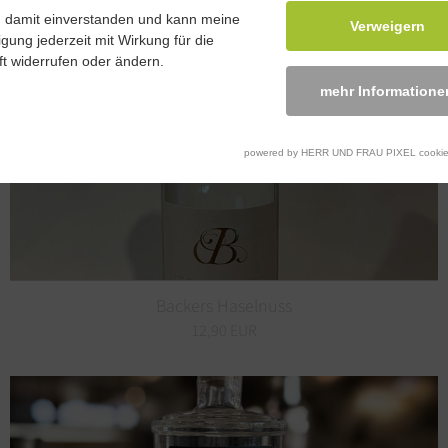
6,90 EUR
n damit einverstanden und kann meine
Verweigern
ligung jederzeit mit Wirkung für die
t widerrufen oder ändern.
mehr Informatione
powered by HERR UND FRAU PIXEL cookie
Backers Haselnuss
12,90 EUR