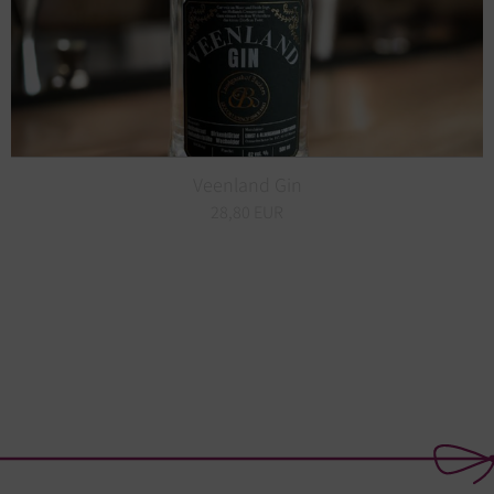
Veenland Gin
28,80 EUR