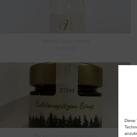
Backers Tresterbrand
12,90 EUR
Diese 
Techno
anzubi
Backers Fichtenspitzensirup