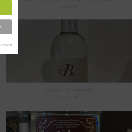
24,40 EUR
n
 consent
Backers Himbeergeist
12,90 EUR