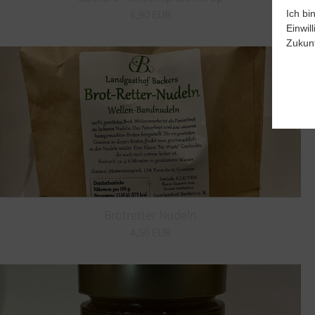
6,90 EUR
Ich bi
Einwil
Zukunf
Brotretter Nudeln
4,50 EUR