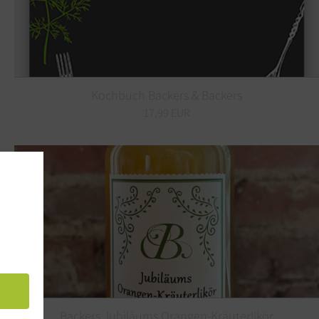
Kochbuch Backers & Backers
17,99 EUR
Backers Jubiläums Orangen-Kräuterlikör