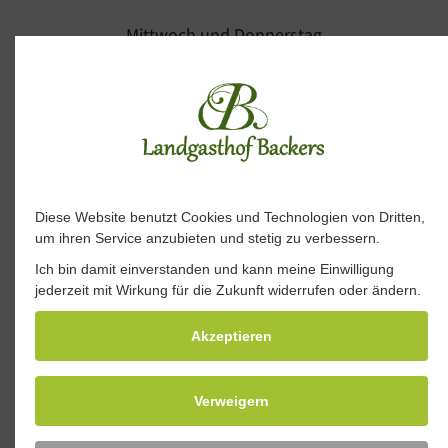
Mittwoch und Donnerstag
Restaurant 17.00 bis 22.30 Uhr ( letzte Bonannahme
19.45 Uhr )
Freitag und Samstag
Restaurant 17.00 bis 22.30 Uhr ( letzte Bonannahme
Diese Website benutzt Cookies und Technologien von Dritten,
um ihren Service anzubieten und stetig zu verbessern.
19.45 Uhr )
Ich bin damit einverstanden und kann meine Einwilligung
Sonntag
jederzeit mit Wirkung für die Zukunft widerrufen oder ändern.
Restaurant 11.30 bis 14.30 Uhr und 17.00 bis 21.30 Uhr
Akzeptieren
( letzte Bonannahme 18.45 Uhr )
Wir akzeptieren Barzahlung, EC-Karte, Visa und
Verweigern
Mastercard.